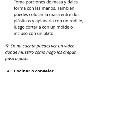
Toma porciones de masa y dales 
forma con las manos. También 
puedes colocar la masa entre dos 
plásticos y aplanarla con un rodillo, 
luego cortarla con un molde o 
incluso con un plato.
💡 
En mi cuenta puedes ver un video 
donde muestro cómo hago las arepas 
paso a paso.
Cocinar o congelar
Cocina las arepas en una sartén 
caliente sin aceite, a fuego medio, 
hasta que estén doraditas por 
ambos lados. También puedes 
congelarlas una vez formadas y 
calentarlas directamente en sartén o 
tostadora cuando las necesites.
Estas arepas de yuca son suaves, 