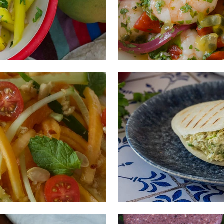
MANGO
CEVICHE DE CAMAR
N VINAGRETA DE PANELA⁣
RELLENO DE REINA 