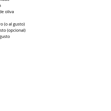
⁣
e oliva ⁣
o (o al gusto)
usto (opcional)
 gusto