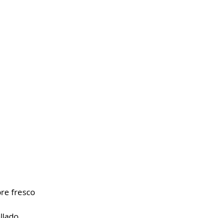
re fresco⁣
llado⁣