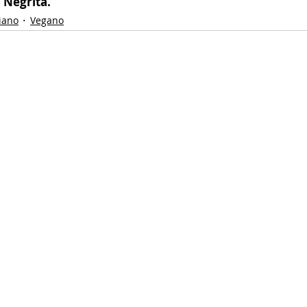
 Negrita.
iano
Vegano