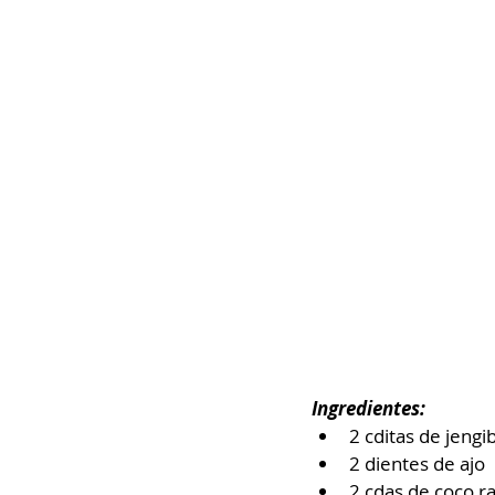
Ingredientes:
2 cditas de jengib
2 dientes de ajo⁣
2 cdas de coco ra