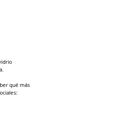
idrio 
a.
saber qué más 
ociales: