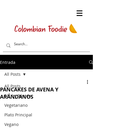
Entrada
All Posts
All Posts
PANCAKES DE AVENA Y
Fácil y Rápido
ARÁNDANOS
Vegetariano
Plato Principal
Vegano